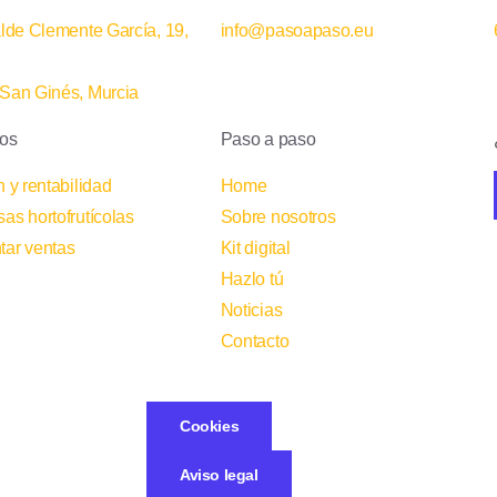
alde Clemente García, 19,
info@pasoapaso.eu
San Ginés, Murcia
ios
Paso a paso
 y rentabilidad
Home
as hortofrutícolas
Sobre nosotros
ar ventas
Kit digital
Hazlo tú
Noticias
Contacto
Cookies
Aviso legal