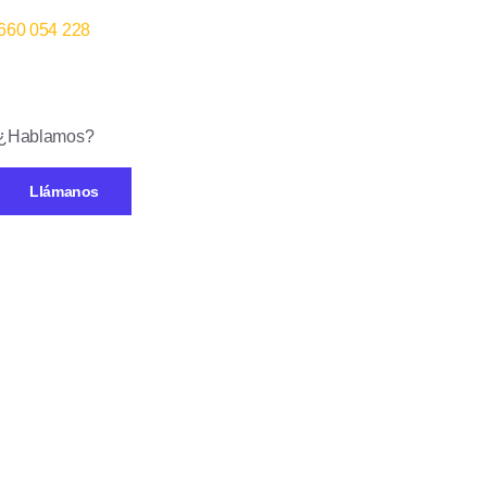
660 054 228
¿Hablamos?
Llámanos